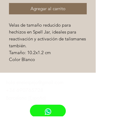
Agregar al carrito
Velas de tamaño reducido para
hechizos en Spell Jar, ideales para
reactivación y activación de talismanes
también.
Tamaño: 10.2x1.2 cm
Color Blanco
hola.enelespejo@gmail.com
+34 690765728
Barcelona (España)
¡Suscribete!