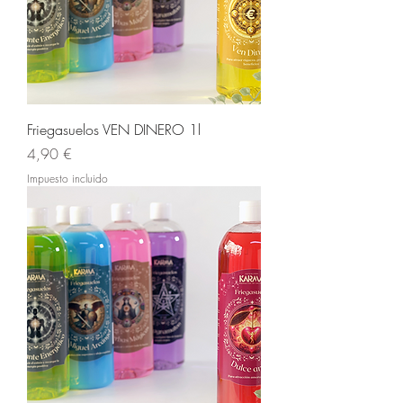
Friegasuelos VEN DINERO 1l
Precio
4,90 €
Impuesto incluido