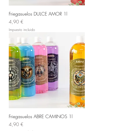
Friegasuelos DULCE AMOR 1l
Precio
4,90 €
Impuesto incluido
Friegasuelos ABRE CAMINOS 1l
Precio
4,90 €