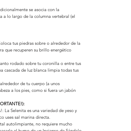
dicionalmente se asocia con la
ía a lo largo de la columna vertebral (el
Coloca tus piedras sobre o alrededor de la
ra que recuperen su brillo energético
anto rodado sobre tu coronilla o entre tus
a cascada de luz blanca limpia todas tus
 alrededor de tu cuerpo (a unos
abeza a los pies, como si fuera un jabón
.
MPORTANTE!):
 Selenita es una variedad de yeso y
o uses sal marina directa.
stal autolimpiante, no requiere mucho
asarle el humo de un Incienso de Sándalo