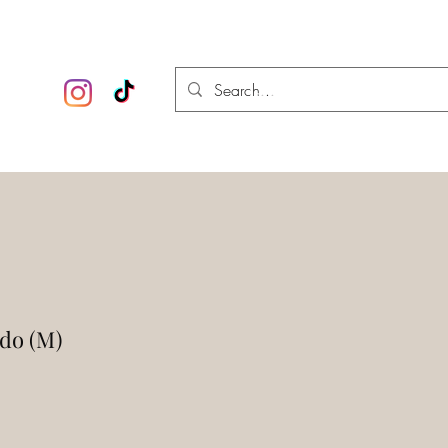
 esotérica
Iniciar sesión
ado (M)