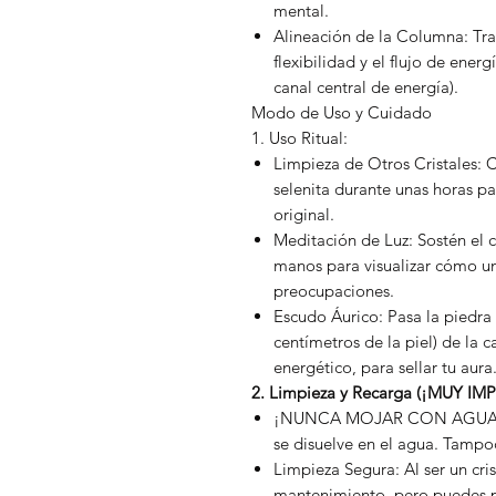
mental.
Alineación de la Columna: Tra
flexibilidad y el flujo de energ
canal central de energía).
Modo de Uso y Cuidado
1. Uso Ritual:
Limpieza de Otros Cristales: 
selenita durante unas horas pa
original.
Meditación de Luz: Sostén el c
manos para visualizar cómo un
preocupaciones.
Escudo Áurico: Pasa la piedra
centímetros de la piel) de la c
energético, para sellar tu aura
2. Limpieza y Recarga (¡MUY I
¡NUNCA MOJAR CON AGUA!: La
se disuelve en el agua. Tampoc
Limpieza Segura: Al ser un cri
mantenimiento, pero puedes p