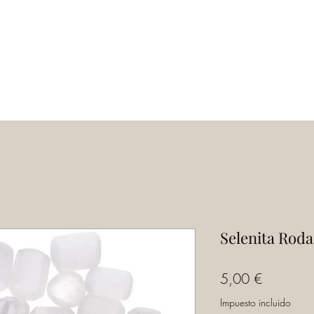
Inicio
Servicios
Tienda
Escuela
Selenita Rod
Precio
5,00 €
Impuesto incluido