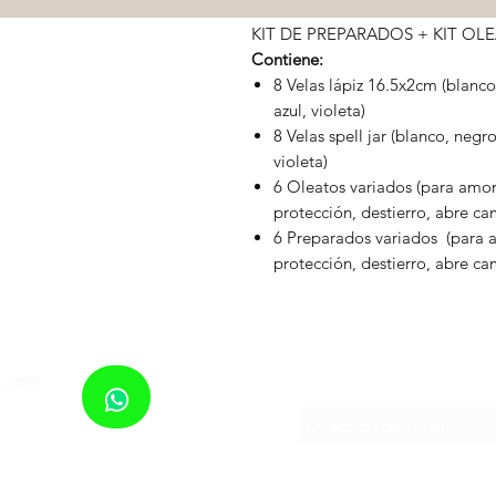
KIT DE PREPARADOS + KIT OL
Contiene:
8 Velas lápiz 16.5x2cm (blanco,
azul, violeta)
8 Velas spell jar (blanco, negro
violeta)
6 Oleatos variados (para amor
protección, destierro, abre ca
6 Preparados variados (para a
protección, destierro, abre ca
¡
l.com