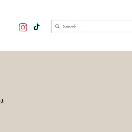
 esotérica
Iniciar sesión
ia