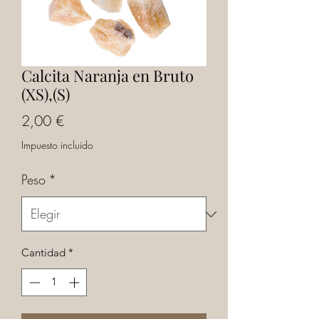
Calcita Naranja en Bruto
(XS),(S)
Precio
2,00 €
Impuesto incluido
Peso
*
Cantidad
*