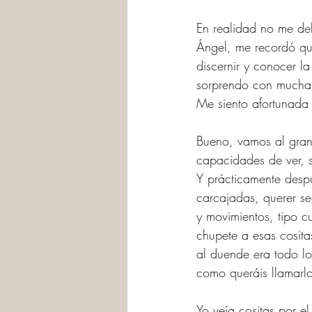
En realidad no me deb
Ángel, me recordó qu
discernir y conocer l
sorprendo con mucha 
Me siento afortunada
Bueno, vamos al gran
capacidades de ver, sen
Y prácticamente despu
carcajadas, querer se
y movimientos, tipo c
chupete a esas cosita
al duende era todo lo
como queráis llamarlo
Yo veía cositas por el