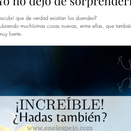
Yo no dejo de sorprender
scubrí que de verdad existían los duendes?
briendo muchísimas cosas nuevas, entre ellas, que también
uy fuerte.