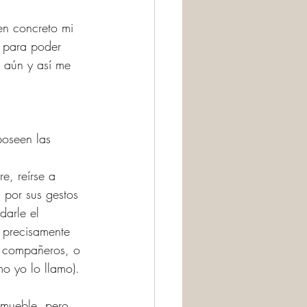
en concreto mi 
 para poder 
o aún y así me 
oseen las 
e, reírse a 
 por sus gestos 
darle el 
 precisamente 
, compañeros, o 
o yo lo llamo).
l mueble, pero 