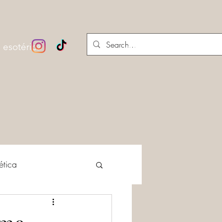
 esotérica
Iniciar sesión
ética