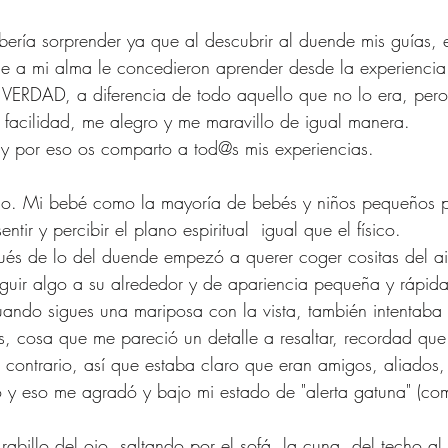
ería sorprender ya que al descubrir al duende mis guías, 
e a mi alma le concedieron aprender desde la experiencia
a VERDAD, a diferencia de todo aquello que no lo era, per
facilidad, me alegro y me maravillo de igual manera.
 y por eso os comparto a tod@s mis experiencias.
o. Mi bebé como la mayoría de bebés y niños pequeños p
tir y percibir el plano espiritual  igual que el físico.
és de lo del duende empezó a querer coger cositas del air
guir algo a su alrededor y de apariencia pequeña y rápida
uando sigues una mariposa con la vista, también intentaba 
s, cosa que me pareció un detalle a resaltar, recordad que
 contrario, así que estaba claro que eran amigos, aliados
 y eso me agradó y bajo mi estado de "alerta gatuna" (com
 rabillo del ojo, saltando por el sofá, la cuna, del techo a