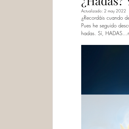
¿Hadas? 
Actualizado:
2 may 2022
¿Recordáis cuando de
Pues he seguido descu
hadas. Sí, HADAS...m