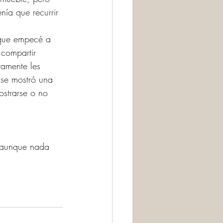
ía que recurrir 
 que empecé a 
compartir 
tamente les 
 se mostró una 
ostrarse o no 
, aunque nada 