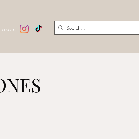
 esotérica
Iniciar sesión
DONES