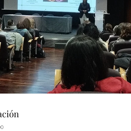
ación
00