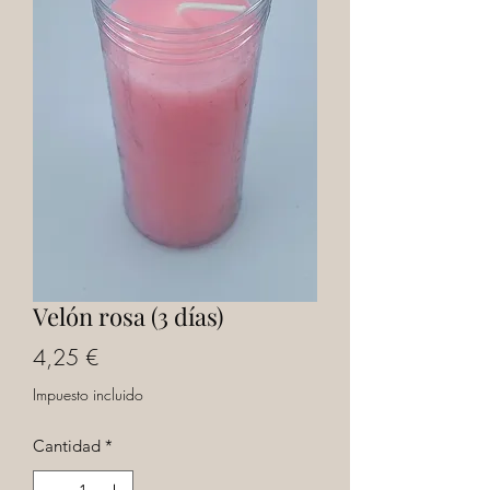
Velón rosa (3 días)
Precio
4,25 €
Impuesto incluido
Cantidad
*