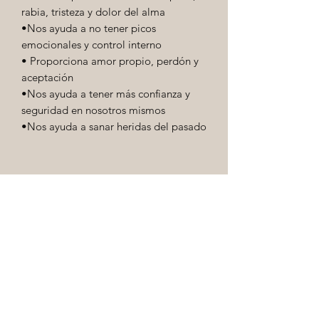
rabia, tristeza y dolor del alma
•Nos ayuda a no tener picos
emocionales y control interno
• Proporciona amor propio, perdón y
aceptación
•Nos ayuda a tener más confianza y
seguridad en nosotros mismos
•Nos ayuda a sanar heridas del pasado
hola.enelespejo@gmail.com
+34 690765728
Barcelona (España)
¡Suscribete!