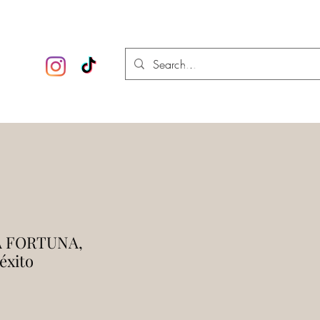
 esotérica
Iniciar sesión
A FORTUNA,
éxito