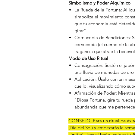
Simbolismo y Poder Alquímico
La Rueda de la Fortuna: Al igu
simboliza el movimiento const
que tu economía está detenida
girar".
Cornucopia de Bendiciones: Su
cornucopia (el cuerno de la a
fragancia que atrae la benevol
Modo de Uso Ritual
Consagración: Sostén el jabón
una lluvia de monedas de oro 
Aplicación: Úsalo con un masa
cuello, visualizando cómo sube
Afirmación de Poder: Mientras 
"Diosa Fortuna, gira tu rueda
abundancia que me pertenece. 
CONSEJO: Para un ritual de éxito
(Día del Sol) y empezarás la sem
Júpiter). Tras el baño, coloca tu
A