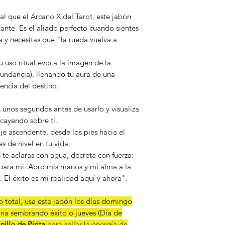
al que el Arcano X del Tarot, este jabón
ante. Es el aliado perfecto cuando sientes
 y necesitas que "la rueda vuelva a
 uso ritual evoca la imagen de la
bundancia), llenando tu aura de una
encia del destino.
 unos segundos antes de usarlo y visualiza
cayendo sobre ti.
je ascendente, desde los pies hacia el
s de nivel en tu vida.
te aclaras con agua, decreta con fuerza:
 para mí. Abro mis manos y mi alma a la
El éxito es mi realidad aquí y ahora".
 total, usa este jabón los días domingo
ana sembrando éxito o jueves (Día de
nillo de Pirita
para sellar la energía de