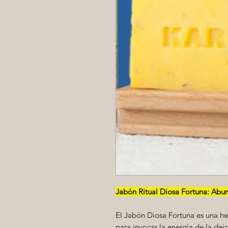
Jabón Ritual Diosa Fortuna: Abun
El Jabón Diosa Fortuna es una he
para invocar la energía de la deid