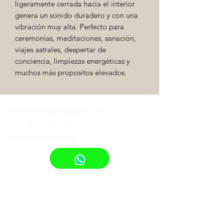
ligeramente cerrada hacia el interior
genera un sonido duradero y con una
vibración muy alta. Perfecto para
ceremonias, meditaciones, sanación,
viajes astrales, despertar de
conciencia, limpiezas energéticas y
muchos más propositos elevados.
hola.enelespejo@gmail.com
+34 690765728
Barcelona (España)
¡Suscribete!