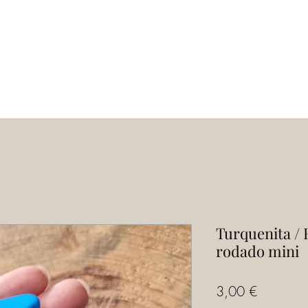
Inicio
Servicios
Tienda
Escuela
Turquenita / 
rodado mini
Precio
3,00 €