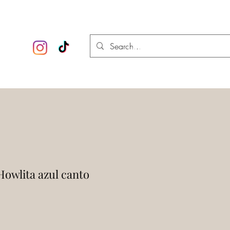
 esotérica
Iniciar sesión
Howlita azul canto