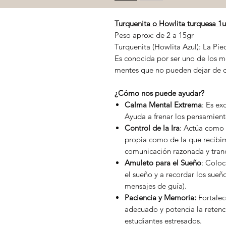
Turquenita o Howlita turquesa 1
Peso aprox: de 2 a 15gr
Turquenita (Howlita Azul): La Pie
Es conocida por ser uno de los me
mentes que no pueden dejar de d
¿Cómo nos puede ayudar?
Calma Mental Extrema
: Es ex
Ayuda a frenar los pensamiento
Control de la Ira
: Actúa como 
propia como de la que recibi
comunicación razonada y tranq
Amuleto para el Sueño
: Coloc
el sueño y a recordar los sueño
mensajes de guía).
Paciencia y Memoria:
Fortalec
adecuado y potencia la retenc
estudiantes estresados.