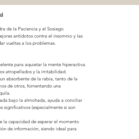
ud
dra de la Paciencia y el Sosiego
jores antídotos contra el insomnio y las
ar vueltas a los problemas.
celente para aquietar la mente hiperactiva.
s atropellados y la irritabilidad.
un absorbente de la rabia, tanto de la
mos de otros, fomentando una
uila.
ada bajo la almohada, ayuda a conciliar
s significativos (especialmente si son
e la capacidad de esperar el momento
ión de información, siendo ideal para