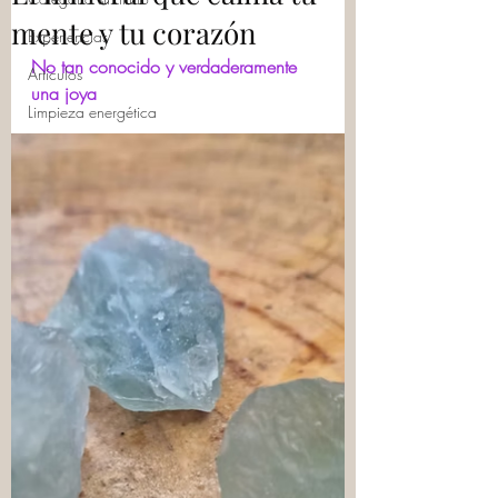
mente y tu corazón
Experiencias
No tan conocido y verdaderamente 
Artículos
una joya
Limpieza energética